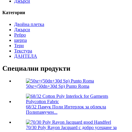
Джърси
Категории
Двойна плетка
Джърси
Ребро
шерпа
Тери
Текстура
ДАНТЕЛА
Специални продукти
50sr+(50dn+30d Sp) Punto Roma
68/32 Памук Поли Интерлок за облекла
Полипамучен...
70/30 Poly Rayon Jacquard с добро усещане за