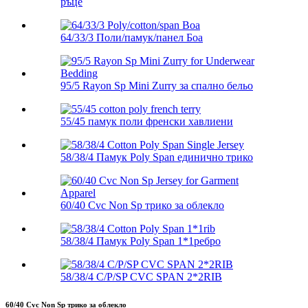
ръце
64/33/3 Поли/памук/панел Боа
95/5 Rayon Sp Mini Zurry за спално бельо
55/45 памук поли френски хавлиени
58/38/4 Памук Poly Span единично трико
60/40 Cvc Non Sp трико за облекло
58/38/4 Памук Poly Span 1*1ребро
58/38/4 C/P/SP CVC SPAN 2*2RIB
60/40 Cvc Non Sp трико за облекло