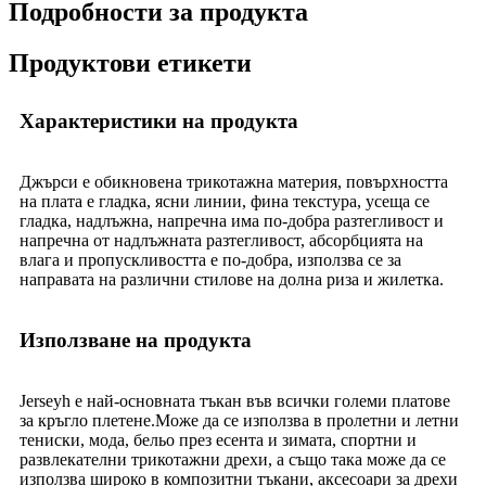
Подробности за продукта
Продуктови етикети
Характеристики на продукта
Джърси е обикновена трикотажна материя, повърхността
на плата е гладка, ясни линии, фина текстура, усеща се
гладка, надлъжна, напречна има по-добра разтегливост и
напречна от надлъжната разтегливост, абсорбцията на
влага и пропускливостта е по-добра, използва се за
направата на различни стилове на долна риза и жилетка.
Използване на продукта
Jerseyh е най-основната тъкан във всички големи платове
за кръгло плетене.Може да се използва в пролетни и летни
тениски, мода, бельо през есента и зимата, спортни и
развлекателни трикотажни дрехи, а също така може да се
използва широко в композитни тъкани, аксесоари за дрехи