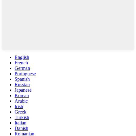
English
French
German
Portuguese
Spanish
Russian
Japanese
Korean
Arabic
Irish
Greek
Turkish
Italian
Danish
Romanian