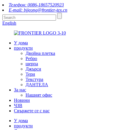
Телефон: 0086-18657520923
E-mail: bjjeong@frontier-tex.cn
English
У дома
продукти
Двойна плетка
Ребро
шерпа
Джърси
Тери
Текстура
ДАНТЕЛА
За нас
Нашият офис
Новини
ЧЗВ
Свържете се с нас
У дома
продукти