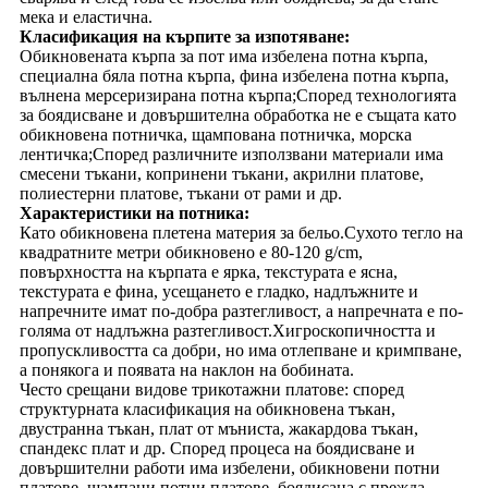
мека и еластична.
Класификация на кърпите за изпотяване:
Обикновената кърпа за пот има избелена потна кърпа,
специална бяла потна кърпа, фина избелена потна кърпа,
вълнена мерсеризирана потна кърпа;Според технологията
за боядисване и довършителна обработка не е същата като
обикновена потничка, щампована потничка, морска
лентичка;Според различните използвани материали има
смесени тъкани, копринени тъкани, акрилни платове,
полиестерни платове, тъкани от рами и др.
Характеристики на потника:
Като обикновена плетена материя за бельо.Сухото тегло на
квадратните метри обикновено е 80-120 g/cm,
повърхността на кърпата е ярка, текстурата е ясна,
текстурата е фина, усещането е гладко, надлъжните и
напречните имат по-добра разтегливост, а напречната е по-
голяма от надлъжна разтегливост.Хигроскопичността и
пропускливостта са добри, но има отлепване и кримпване,
а понякога и появата на наклон на бобината.
Често срещани видове трикотажни платове: според
структурната класификация на обикновена тъкан,
двустранна тъкан, плат от мъниста, жакардова тъкан,
спандекс плат и др. Според процеса на боядисване и
довършителни работи има избелени, обикновени потни
платове, щампани потни платове, боядисана с прежда