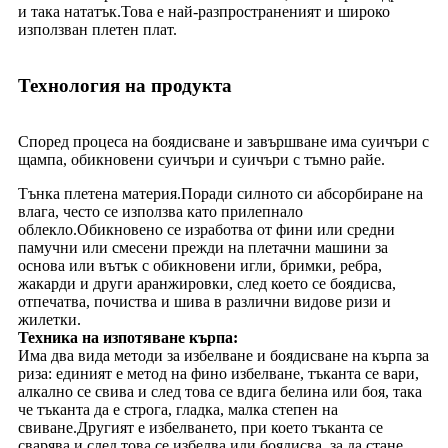
и така нататък.Това е най-разпространеният и широко
използван плетен плат.
Технология на продукта
Според процеса на боядисване и завършване има суичъри с
щампа, обикновени суичъри и суичъри с тъмно райе.
Тънка плетена материя.Поради силното си абсорбиране на
влага, често се използва като прилепнало
облекло.Обикновено се изработва от фини или средни
памучни или смесени прежди на плетачни машини за
основа или вътък с обикновени игли, бримки, ребра,
жакарди и други аранжировки, след което се боядисва,
отпечатва, почиства и шива в различни видове ризи и
жилетки.
Техника на изпотяване кърпа:
Има два вида методи за избелване и боядисване на кърпа за
риза: единият е метод на фино избелване, тъканта се вари,
алкално се свива и след това се вдига белина или боя, така
че тъканта да е строга, гладка, малка степен на
свиване.Другият е избелването, при което тъканта се
сварява и след това се избелва или боядисва, за да стане