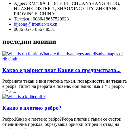
Адрес: RM#19A-1, 18TH FL, CHUANSHANG BLDG,
HUASHE DISTRICT, SHAOXING CITY, ZHEJIANG
PROVINCE, CHINA
Телефон: 0086-18657520923
bjjeong@frontier-tex.cn
0086-0575-8567-8531
последни новини
Какво е ребрист плат Какви са предимствата...
Ребраната тъкан е вид плетена тъкан, повърхността на тъканта
е ребра, типът на ребрата е повече, обичайно има 1 * 1 ребро,
2 * 2 ...
Какво е плетено ребро?
Ребро.Какво е плетено ребро?Ребра плетена тъкан се състои
от единична прежда, образуваща бримки отпред и отзад на