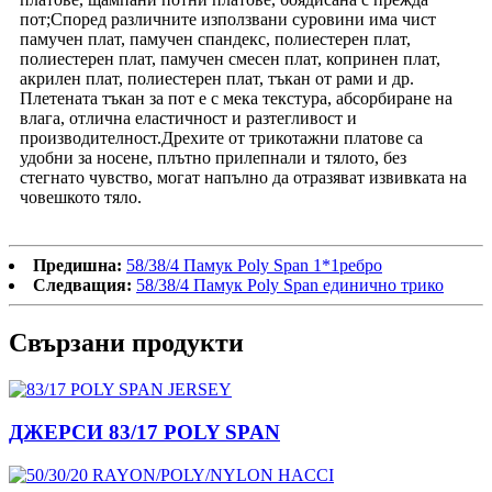
пот;Според различните използвани суровини има чист
памучен плат, памучен спандекс, полиестерен плат,
полиестерен плат, памучен смесен плат, копринен плат,
акрилен плат, полиестерен плат, тъкан от рами и др.
Плетената тъкан за пот е с мека текстура, абсорбиране на
влага, отлична еластичност и разтегливост и
производителност.Дрехите от трикотажни платове са
удобни за носене, плътно прилепнали и тялото, без
стегнато чувство, могат напълно да отразяват извивката на
човешкото тяло.
Предишна:
58/38/4 Памук Poly Span 1*1ребро
Следващия:
58/38/4 Памук Poly Span единично трико
Свързани продукти
ДЖЕРСИ 83/17 POLY SPAN