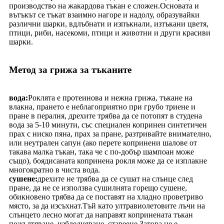
производство на жакардова тъкан е сложен.Основата и
вътъкът се тъкат взаимно нагоре и надолу, образувайки
различни шарки, вдлъбнати и изпъкнали, изтъкани цветя,
птици, риби, насекоми, птици и животни и други красиви
шарки.
Метод за грижа за тъканите
вода:
Роклята е протеинова и нежна грижа, тъкане на
влакна, прането е неблагоприятно при грубо триене и
пране в пералня, дрехите трябва да се потопят в студена
вода за 5-10 минути, със специален копринен синтетичен
прах с ниско пяна, прах за пране, разтривайте внимателно,
или неутрален сапун (ако перете копринени шалове от
такава малка тъкан, така че с по-добър шампоан може
също), боядисаната копринена рокля може да се изплакне
многократно в чиста вода.
сушене:
дрехите не трябва да се сушат на слънце след
пране, да не се използва сушилнята горещо сушене,
обикновено трябва да се поставят на хладно проветриво
място, за да изсъхнат.Тъй като ултравиолетовите лъчи на
слънцето лесно могат да направят копринената тъкан
пожълтяване, избледняване, стареене.Затова не е