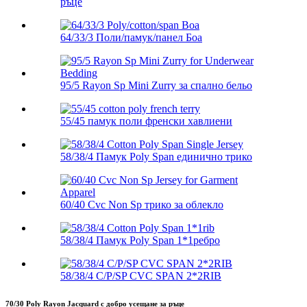
ръце
64/33/3 Поли/памук/панел Боа
95/5 Rayon Sp Mini Zurry за спално бельо
55/45 памук поли френски хавлиени
58/38/4 Памук Poly Span единично трико
60/40 Cvc Non Sp трико за облекло
58/38/4 Памук Poly Span 1*1ребро
58/38/4 C/P/SP CVC SPAN 2*2RIB
70/30 Poly Rayon Jacquard с добро усещане за ръце