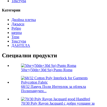
Текстура
Категории
Двойна плетка
Джърси
Ребро
шерпа
Тери
Текстура
ДАНТЕЛА
Специални продукти
50sr+(50dn+30d Sp) Punto Roma
68/32 Памук Поли Интерлок за облекла
Полипамучен...
70/30 Poly Rayon Jacquard с добро усещане за