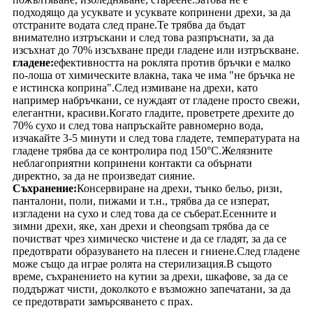
подходящо да усуквате и усуквате копринени дрехи, за да
отстраните водата след пране.Те трябва да бъдат
внимателно изтръскани и след това разпръснати, за да
изсъхнат до 70% изсъхване преди гладене или изтръскване.
гладене:
ефективността на роклята против бръчки е малко
по-лоша от химическите влакна, така че има "не бръчка не
е истинска коприна".След измиване на дрехи, като
например набръчкани, се нуждаят от гладене просто свежи,
елегантни, красиви.Когато гладите, проветрете дрехите до
70% сухо и след това напръскайте равномерно вода,
изчакайте 3-5 минути и след това гладете, температурата на
гладене трябва да се контролира под 150°C.Желязните
неблагоприятни копринени контакти са обърнати
директно, за да не произведат сияние.
Съхранение:
Консервиране на дрехи, тънко бельо, ризи,
панталони, поли, пижами и т.н., трябва да се изперат,
изгладени на сухо и след това да се съберат.Есенните и
зимни дрехи, яке, хан дрехи и cheongsam трябва да се
почистват чрез химическо чистене и да се гладят, за да се
предотврати образуването на плесен и гниене.След гладене
може също да играе ролята на стерилизация.В същото
време, съхранението на кутии за дрехи, шкафове, за да се
поддържат чисти, доколкото е възможно запечатани, за да
се предотврати замърсяването с прах.