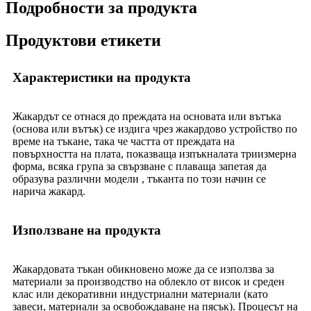
Подробности за продукта
Продуктови етикети
Характеристики на продукта
Жакардът се отнася до преждата на основата или вътъка
(основа или вътък) се издига чрез жакардово устройство по
време на тъкане, така че частта от преждата на
повърхността на плата, показваща изпъкналата триизмерна
форма, всяка група за свързване с плаваща запетая да
образува различни модели , тъканта по този начин се
нарича жакард.
Използване на продукта
Жакардовата тъкан обикновено може да се използва за
материали за производство на облекло от висок и среден
клас или декоративни индустриални материали (като
завеси, материали за освобождаване на пясък). Процесът на