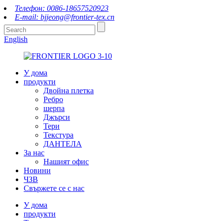
Телефон: 0086-18657520923
E-mail: bjjeong@frontier-tex.cn
English
У дома
продукти
Двойна плетка
Ребро
шерпа
Джърси
Тери
Текстура
ДАНТЕЛА
За нас
Нашият офис
Новини
ЧЗВ
Свържете се с нас
У дома
продукти