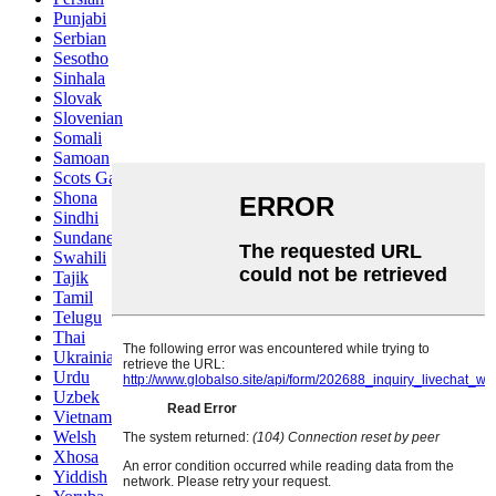
Punjabi
Serbian
Sesotho
Sinhala
Slovak
Slovenian
Somali
Samoan
Scots Gaelic
Shona
Sindhi
Sundanese
Swahili
Tajik
Tamil
Telugu
Thai
Ukrainian
Urdu
Uzbek
Vietnamese
Welsh
Xhosa
Yiddish